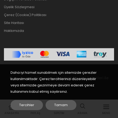
Üyelik Sözleşmesi
Çerez (Cookie) Politikası
Site Haritası
Hakkımızda
Daha iyi hizmet sunabilmek için sitemizde çerezler
Bu e-ticaret sitesi
Kolay Sipariş E-Ticaret Paketleri
ile
kullanılmaktadır. Çerez tercihlerinizi düzenleyebilir
hazırlanmıştır.
veya sitemizde gezinmeye devam ederek çerez
kullanımını kabul etmiş sayılırsınız.
Tercihler
Tamam
ANASAYFA
PAYLAŞ
SEPETIM
ARAMA
MENÜ