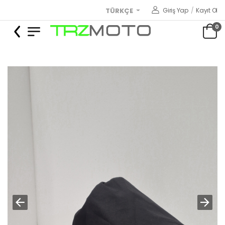
Giriş Yap
/
Kayıt Ol
TÜRKÇE
0