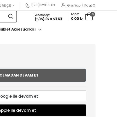
(535) 320 53 63
Giriş Yap
/
Kayıt Ol
ÜRKÇE
Sepet:
0
WhatsApp:
0,00 ₺
(535) 320 53 63
siklet Aksesuarları
 OLMADAN DEVAM ET
oogle ile devam et
Apple ile devam et