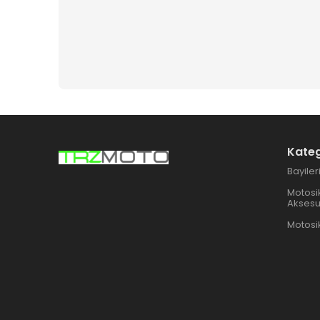
Kateg
Bayiler
Motosik
Aksesu
Motosik