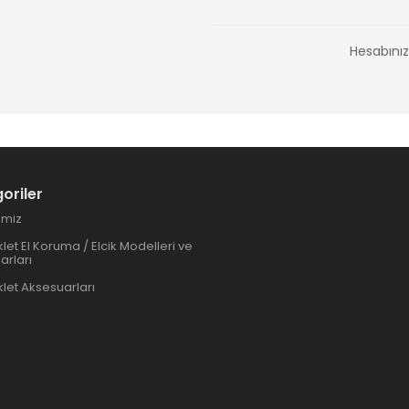
Hesabını
oriler
imiz
let El Koruma / Elcik Modelleri ve
arları
let Aksesuarları