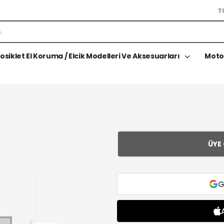
T
osiklet El Koruma / Elcik Modelleri Ve Aksesuarları
Moto
ÜYE
G