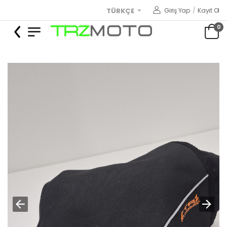
Giriş Yap
/
Kayıt Ol
TÜRKÇE
0