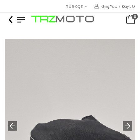
Giriş Yap
/
Kayıt Ol
TÜRKÇE
0